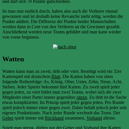
und darf sich 70 Punkte gutschreiben.
Ist man nun endlich durch, haben also auch die Verlierer einmal
gewonnen und ist deshalb keine Revanche mehr nötig, werden die
Punkte addiert. Die Differenz der Punkte beider Mannschaften
werden dann in Cent von den Verlieren an die Gewinner gezahlt.
Anschließend werden neue Teams gebildet und man kann wieder
von vorne beginnen.
Watten
Watten kann man zu zweit, dritt oder viert. Benötigt wird ein 32er
Kartenspiel mit deutschem
Blatt
. Die Karten haben von oben
folgende Reihenfolge: As, König, Ober, Unter, Zehn, Neun, Acht,
Sieben. Jeder Spieler bekommt fünf Karten. Zu zweit spielt jeder
gegen jeden, zu viert bildet man zwei Teams, wobei sich die zwei
Mitglieder einer Partei immer gegenüber
sitzen
. Zu dritt ist die Sache
etwas komplizierter. Im Prinzip spielt jeder gegen jeden. Pro Runde
spielt jedoch immer einer gegen zwei. Dabei behält jedoch jeder sein
eigenes Punktekonto. Nach jeder Runde wechselt das Team. Der
Geber
spielt immer mit
Rückhand
zusammen,
Vorhand
alleine.
Spielt man streng, dürfen nur der
Geber
und
Vorhand
ihre Karten