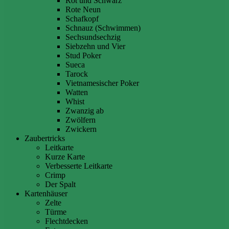
Rot und Schwarz
Rote Neun
Schafkopf
Schnauz (Schwimmen)
Sechsundsechzig
Siebzehn und Vier
Stud Poker
Sueca
Tarock
Vietnamesischer Poker
Watten
Whist
Zwanzig ab
Zwölfern
Zwickern
Zaubertricks
Leitkarte
Kurze Karte
Verbesserte Leitkarte
Crimp
Der Spalt
Kartenhäuser
Zelte
Türme
Flechtdecken