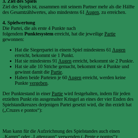
3. Ziel des Spiels
Ziel des Spiels ist, zusammen mit seinem Partner mehr als die Hälfte
des Gesamtzählwertes, also mindestens 61
Augen
, zu erreichen.
4. Spielwertung
Die Partei, die als erste 4 Punkte nach
folgendem
Punktesystem
erreicht, hat die jeweilige
Partie
gewonnen:
Hat die Siegerpartei in einem Spiel mindestens 61
Augen
erreicht, bekommt sie 1 Punkt.
Hat sie mindestens 91
Augen
erreicht, bekommt sie 2 Punkte.
Hat sie alle 10 Striche gemacht, bekommt sie 4 Punkte und
gewinnt damit die
Partie
.
Haben beide Parteien je 60
Augen
erreicht, werden keine
Punkte
vergeben
.
Der Punktestand in einer
Partie
wird festgehalten, indem für jeden
erzielten Punkt ein ausgemalter Kringel an eines der vier Enden des
Spielstandkreuzes derjenigen Partei gesetzt wird, die ihn erzielt hat
(„Cruzes e pontos“):
Man kann für die Aufzeichnung des Spielstandes auch einen
„Kamm“ oder „Lattenzaun“ verwenden („Pente e pontos“):