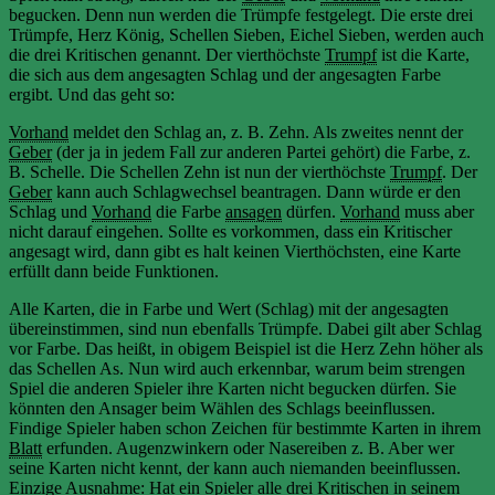
begucken. Denn nun werden die Trümpfe festgelegt. Die erste drei
Trümpfe, Herz König, Schellen Sieben, Eichel Sieben, werden auch
die drei Kritischen genannt. Der vierthöchste
Trumpf
ist die Karte,
die sich aus dem angesagten Schlag und der angesagten Farbe
ergibt. Und das geht so:
Vorhand
meldet den Schlag an, z. B. Zehn. Als zweites nennt der
Geber
(der ja in jedem Fall zur anderen Partei gehört) die Farbe, z.
B. Schelle. Die Schellen Zehn ist nun der vierthöchste
Trumpf
. Der
Geber
kann auch Schlagwechsel beantragen. Dann würde er den
Schlag und
Vorhand
die Farbe
ansagen
dürfen.
Vorhand
muss aber
nicht darauf eingehen. Sollte es vorkommen, dass ein Kritischer
angesagt wird, dann gibt es halt keinen Vierthöchsten, eine Karte
erfüllt dann beide Funktionen.
Alle Karten, die in Farbe und Wert (Schlag) mit der angesagten
übereinstimmen, sind nun ebenfalls Trümpfe. Dabei gilt aber Schlag
vor Farbe. Das heißt, in obigem Beispiel ist die Herz Zehn höher als
das Schellen As. Nun wird auch erkennbar, warum beim strengen
Spiel die anderen Spieler ihre Karten nicht begucken dürfen. Sie
könnten den Ansager beim Wählen des Schlags beeinflussen.
Findige Spieler haben schon Zeichen für bestimmte Karten in ihrem
Blatt
erfunden. Augenzwinkern oder Nasereiben z. B. Aber wer
seine Karten nicht kennt, der kann auch niemanden beeinflussen.
Einzige Ausnahme: Hat ein Spieler alle drei Kritischen in seinem