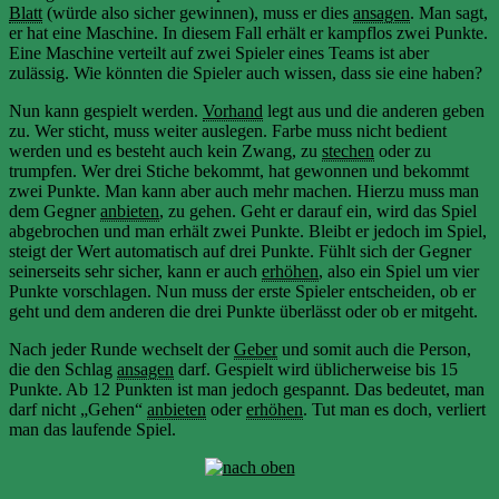
Blatt
(würde also sicher gewinnen), muss er dies
ansagen
. Man sagt,
er hat eine Maschine. In diesem Fall erhält er kampflos zwei Punkte.
Eine Maschine verteilt auf zwei Spieler eines Teams ist aber
zulässig. Wie könnten die Spieler auch wissen, dass sie eine haben?
Nun kann gespielt werden.
Vorhand
legt aus und die anderen geben
zu. Wer sticht, muss weiter auslegen. Farbe muss nicht bedient
werden und es besteht auch kein Zwang, zu
stechen
oder zu
trumpfen. Wer drei Stiche bekommt, hat gewonnen und bekommt
zwei Punkte. Man kann aber auch mehr machen. Hierzu muss man
dem Gegner
anbieten
, zu gehen. Geht er darauf ein, wird das Spiel
abgebrochen und man erhält zwei Punkte. Bleibt er jedoch im Spiel,
steigt der Wert automatisch auf drei Punkte. Fühlt sich der Gegner
seinerseits sehr sicher, kann er auch
erhöhen
, also ein Spiel um vier
Punkte vorschlagen. Nun muss der erste Spieler entscheiden, ob er
geht und dem anderen die drei Punkte überlässt oder ob er mitgeht.
Nach jeder Runde wechselt der
Geber
und somit auch die Person,
die den Schlag
ansagen
darf. Gespielt wird üblicherweise bis 15
Punkte. Ab 12 Punkten ist man jedoch gespannt. Das bedeutet, man
darf nicht „Gehen“
anbieten
oder
erhöhen
. Tut man es doch, verliert
man das laufende Spiel.