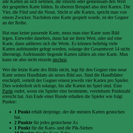
alle Karten an sich nehmen, die einzeln oder gemeinsam den Wert
der gespielten Karte bilden. In oberem Beispiel also drei Karten. Die
Vier, die Fünf
und
die Neun. Sticht er alle Karten, spricht man von
einem Zwicker. Nachdem eine Karte gespielt wurde, ist der Gegner
an der Reihe.
Hat man keine passende Karte, muss man eine Karte zum Bild
legen. Entweder daneben, dann hat sie ihren Wert, oder auf eine
Karte, dann addieren sich die Werte. Es können beliebig viele
Karten aufeinander gelegt werden, solange der Gesamtwert 14 nicht
übersteigt. Aufeinander liegende Karten zählen als eine Karte. Man
kann sie also nicht einzeln
stechen
.
Wer die letzte Karte des Bilds sticht, legt für den Gegner eine neue
Karte seinen Handblatts als neues Bild aus. Sind die Handblätter
erschöpft, verteilt der Gegner erneut jeweils vier Karten pro Spieler.
Dies wiederholt sich solange, bis alle Karten im Spiel sind. Eine
Partie
endet, wenn ein Spieler eine bestimmte, vereinbarte Punktzahl
erreicht hat. Am Ende einer Runde erhalten die Spieler wie folgt
Punkte:
1 Punkt
erhält derjenige, der die meisten Karten gestochen
hat.
2 Punkte
für jedes gestochene As
1 Punkt
für die Karo- und die Pik-Sieben