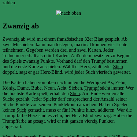
zahlen.
Zwanzig ab
Zwanzig ab wird mit einem französischen 32er
Blatt
gespielt. Ab
zwei Mitspielern kann man loslegen, maximal können vier Leute
teilnehmen. Gegeben werden drei und zwei Karten. Jeder
Teilnehmer erhält also fünf Karten. Außerdem besitzt er zu Beginn
des Spiels zwanzig Punkte.
Vorhand
darf den
Trumpf
bestimmen
und die erste Karte ausspielen. Wählt er Herz, zählt jeder
Stich
doppelt, sagt er gar Herz-Blind, wird jeder
Stich
vierfach gewertet.
Die Karten haben von oben nach unten die Wertigkeit As, Zehn,
König, Dame, Bube, Neun, Acht, Sieben.
Trumpf
sticht immer. Wer
die höchste Karte spielt, erhält den
Stich
. Am Ende werden alle
Stiche gezählt. Jeder Spieler darf entsprechend der Anzahl seiner
Stiche Punkte von seinem Punktekonto abziehen. Hat ein Spieler
keinen
Stich
gemacht, muss er fünf Punkte hinzu addieren. War die
Trumpffarbe Herz sind es zehn, bei Herz-Blind zwanzig. Hat er die
Trumpffarbe angesagt, wird er mit ganzen vierzig Punkten
abgestraft.
Wer als erstes sein Punktekonto auf null bringt, gewinnt. Will man