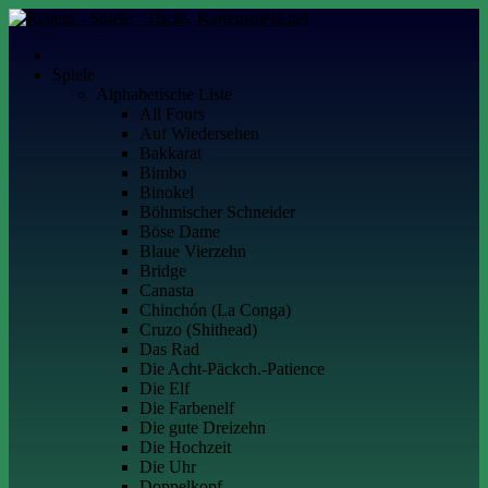
Skip
to
Kartenspiele.net
Alles über Kartenspiele
content
Spiele
Alphabetische Liste
All Fours
Auf Wiedersehen
Bakkarat
Bimbo
Binokel
Böhmischer Schneider
Böse Dame
Blaue Vierzehn
Bridge
Canasta
Chinchón (La Conga)
Cruzo (Shithead)
Das Rad
Die Acht-Päckch.-Patience
Die Elf
Die Farbenelf
Die gute Dreizehn
Die Hochzeit
Die Uhr
Doppelkopf