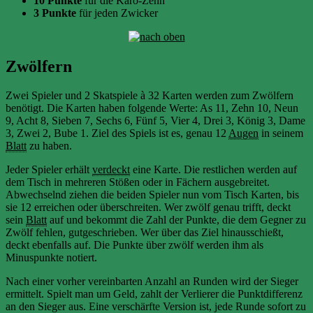
10 Punkte
für die Karo-Zehn
3 Punkte
für jeden Zwicker
Zwölfern
Zwei Spieler und 2 Skatspiele à 32 Karten werden zum Zwölfern
benötigt. Die Karten haben folgende Werte: As 11, Zehn 10, Neun
9, Acht 8, Sieben 7, Sechs 6, Fünf 5, Vier 4, Drei 3, König 3, Dame
3, Zwei 2, Bube 1. Ziel des Spiels ist es, genau 12
Augen
in seinem
Blatt
zu haben.
Jeder Spieler erhält
verdeckt
eine Karte. Die restlichen werden auf
dem Tisch in mehreren Stößen oder in Fächern ausgebreitet.
Abwechselnd ziehen die beiden Spieler nun vom Tisch Karten, bis
sie 12 erreichen oder überschreiten. Wer zwölf genau trifft, deckt
sein
Blatt
auf und bekommt die Zahl der Punkte, die dem Gegner zu
Zwölf fehlen, gutgeschrieben. Wer über das Ziel hinausschießt,
deckt ebenfalls auf. Die Punkte über zwölf werden ihm als
Minuspunkte notiert.
Nach einer vorher vereinbarten Anzahl an Runden wird der Sieger
ermittelt. Spielt man um Geld, zahlt der Verlierer die Punktdifferenz
an den Sieger aus. Eine verschärfte Version ist, jede Runde sofort zu