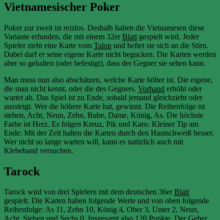
Vietnamesischer Poker
Poker zur zweit ist reizlos. Deshalb haben die Vietnamesen diese
Variante erfunden, die mit einem 32er
Blatt
gespielt wird. Jeder
Spieler zieht eine Karte vom
Talon
und heftet sie sich an die Stirn.
Dabei darf er seine eigene Karte nicht begucken. Die Karten werden
aber so gehalten (oder befestigt), dass der Gegner sie sehen kann.
Man muss nun also abschätzen, welche Karte höher ist. Die eigene,
die man nicht kennt, oder die des Gegners.
Vorhand
erhöht oder
wartet ab. Das Spiel ist zu Ende, sobald jemand gleichzieht oder
aussteigt. Wer die höhere Karte hat, gewinnt. Die Reihenfolge ist
sieben, Acht, Neun, Zehn, Bube, Dame, König, As. Die höchste
Farbe ist Herz. Es folgen Kreuz, Pik und Karo. Kleiner Tip am
Ende: Mit der Zeit halten die Karten durch den Hautschweiß besser.
Wer nicht so lange warten will, kann es natürlich auch mit
Klebeband versuchen.
Tarock
Tarock wird von drei Spielern mit dem deutschen 36er
Blatt
gespielt. Die Karten haben folgende Werte und von oben folgende
Reihenfolge: As 11, Zehn 10, König 4, Ober 3, Unter 2, Neun,
Acht, Sieben und Sechs 0. Insgesamt also 120 Punkte. Der
Geber