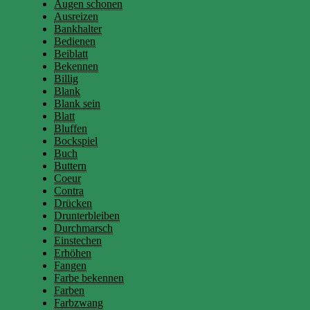
Augen schonen
Ausreizen
Bankhalter
Bedienen
Beiblatt
Bekennen
Billig
Blank
Blank sein
Blatt
Bluffen
Bockspiel
Buch
Buttern
Coeur
Contra
Drücken
Drunterbleiben
Durchmarsch
Einstechen
Erhöhen
Fangen
Farbe bekennen
Farben
Farbzwang