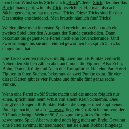
man beim Whist sechs Stiche auch „
Buch
“. Jeder
Stich
, der über das
Buch
hinaus geht, wird als
Trick
bezeichnet. Hat man also acht
Stiche gemacht, so hat man zwei Tricks. Diese Tricks sind für den
Gesamtsieg entscheidend. Man braucht nämlich fünf Tricks!
Werden diese nicht im ersten Spiel erreicht, muss eben noch ein
zweites Spiel über den Ausgang der Runde entscheiden. Dann
bekommt die gegnerische Partei noch eine Revancherunde. Und
zwar so lange, bis sie auch einmal gewonnen hat, sprich 5 Tricks
eingefahren hat.
Die Tricks werden mit zwei multipliziert und als Punkte verbucht.
Neben den Stichen zählen aber auch noch die Figuren. Also Zehn,
Bube, Dame, König und As in der Trumpffarbe. Hat eine Partei drei
Figuren in ihren Stichen, bekommt sie zwei Punkte extra, für vier
dieser Karten gibt es vier Punkte und für alle fünf ganze sechs
Punkte.
Wenn eine Partei zwölf Stiche macht und die andere folglich nur
einen, spricht man beim Whist von einem Klein-Schlemm. Dies
bringt den Siegern 30 Punkte. Haben die Gegner überhaupt keinen
Punkt gemacht, sind also
schwarz
, liegt ein Groß-Schlemm vor, der
50 Punkte bringt. Weitere 50 Zusatzpunkte gibt es für jedes
gewonnene Spiel. Aber wir sind noch
lang
nicht am Ende. Gewinnt
eine Partei zweimal hintereinander, hat sie einen Robber hingelegt