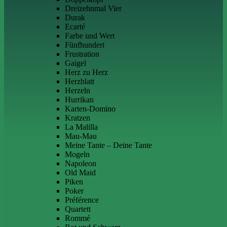
Dreizehnmal Vier
Durak
Ecarté
Farbe und Wert
Fünfhundert
Frustration
Gaigel
Herz zu Herz
Herzblatt
Herzeln
Hurrikan
Karten-Domino
Kratzen
La Malilla
Mau-Mau
Meine Tante – Deine Tante
Mogeln
Napoleon
Old Maid
Piken
Poker
Préférence
Quartett
Rommé