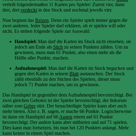
verteilt folgendermaßen 11 Karten pro Spieler: Zuerst vier, dann
drei, drei
verdeckt
in den Stock und nochmal jeweils vier.
Nun beginnt das
Reizen
. Denn ein Spieler spielt immer gegen die
zwei anderen. Jeder Spieler darf erklären, ob er spielen will oder
nicht. Es stehen folgende Spiele zur Auswahl:
Handspiel:
Man darf die Karten im Stock nicht einsehen, sie
jedoch am Ende als
Stich
zu seinen Punkten zählen. Um zu
gewinnen, muss man 61 Punkte, also einen mehr als die
Hälfte aller Punkte, machen.
Aufnahmespiel:
Man darf die Karten im Stock begucken und
gegen drei Karten in seinem
Blatt
austauschen. Der Stock
zählt ebenfalls zu den Stichen des Spielers, dieser muss
jedoch 71 Punkte machen, um zu gewinnen.
Das Handspiel ist gegenüber dem Aufnahmespiel bevorrechtigt. Bei
zwei gleichen Geboten ist der Spieler bevorrechtigt, der linksrum
näher zum
Geber
sitzt. Der benachteiligte Spieler kann aber auch
mehr bieten. Also z. B. sagen, er mache 66 Punkte. Logischerweise
ist dann ein Handspiel auf 66
Augen
einem auf 61 Punkte
bevorrechtigt. Der andere kann aber mitbieten und auf 71 spielen.
Dies kann man fortsetzen, bis man bei 120 Punkten anlangt. Mehr
kann keiner in einem Spiel machen.