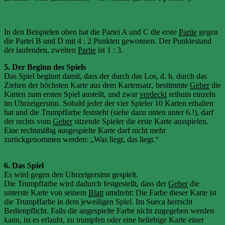
In den Beispielen oben hat die Partei A und C die erste
Partie
gegen
die Partei B und D mit 4 : 2 Punkten gewonnen. Der Punktestand
der laufenden, zweiten
Partie
ist 1 : 3.
5. Der Beginn des Spiels
Das Spiel beginnt damit, dass der durch das Los, d. h. durch das
Ziehen der höchsten Karte aus dem Kartensatz, bestimmte
Geber
die
Karten zum ersten Spiel austeilt, und zwar
verdeckt
reihum einzeln
im Uhrzeigersinn. Sobald jeder der vier Spieler 10 Karten erhalten
hat und die Trumpffarbe feststeht (siehe dazu unten unter 6.!), darf
der rechts vom
Geber
sitzende Spieler die erste Karte ausspielen.
Eine rechtmäßig ausgespielte Karte darf nicht mehr
zurückgenommen werden: „Was liegt, das liegt.“
6. Das Spiel
Es wird gegen den Uhrzeigersinn gespielt.
Die Trumpffarbe wird dadurch festgestellt, dass der
Geber
die
unterste Karte von seinem
Blatt
umdreht: Die Farbe dieser Karte ist
die Trumpffarbe in dem jeweiligen Spiel. Im Sueca herrscht
Bedienpflicht. Falls die angespielte Farbe nicht zugegeben werden
kann, ist es erlaubt, zu trumpfen oder eine beliebige Karte einer