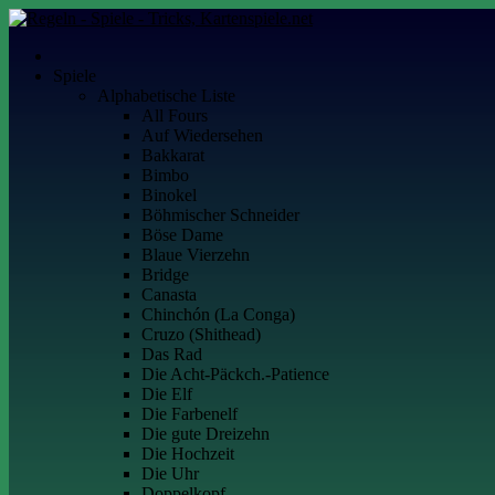
Skip
to
Kartenspiele.net
Alles über Kartenspiele
content
Spiele
Alphabetische Liste
All Fours
Auf Wiedersehen
Bakkarat
Bimbo
Binokel
Böhmischer Schneider
Böse Dame
Blaue Vierzehn
Bridge
Canasta
Chinchón (La Conga)
Cruzo (Shithead)
Das Rad
Die Acht-Päckch.-Patience
Die Elf
Die Farbenelf
Die gute Dreizehn
Die Hochzeit
Die Uhr
Doppelkopf