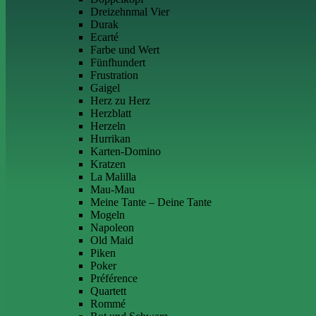
Dreizehnmal Vier
Durak
Ecarté
Farbe und Wert
Fünfhundert
Frustration
Gaigel
Herz zu Herz
Herzblatt
Herzeln
Hurrikan
Karten-Domino
Kratzen
La Malilla
Mau-Mau
Meine Tante – Deine Tante
Mogeln
Napoleon
Old Maid
Piken
Poker
Préférence
Quartett
Rommé