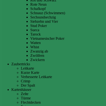
Rot und Schwarz
Rote Neun
Schafkopf
Schnauz (Schwimmen)
Sechsundsechzig
Siebzehn und Vier
Stud Poker
Sueca
Tarock
Vietnamesischer Poker
Watten
Whist
Zwanzig ab
Zwölfern
Zwickern
Zaubertricks
Leitkarte
Kurze Karte
Verbesserte Leitkarte
Crimp
Der Spalt
Kartenhäuser
Zelte
Türme
Flechtdecken