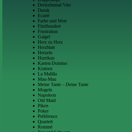
Dreizehnmal Vier
Durak
Ecarté
Farbe und Wert
Fünfhundert
Frustration
Gaigel
Herz zu Herz
Herzblatt
Herzeln
Hurrikan
Karten-Domino
Kratzen
La Malilla
Mau-Mau
Meine Tante – Deine Tante
Mogeln
Napoleon
Old Maid
Piken
Poker
Préférence
Quartett
Rommé