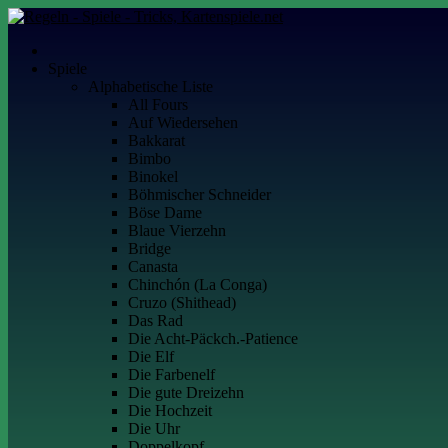
Skip
to
Kartenspiele.net
Alles über Kartenspiele
content
Spiele
Alphabetische Liste
All Fours
Auf Wiedersehen
Bakkarat
Bimbo
Binokel
Böhmischer Schneider
Böse Dame
Blaue Vierzehn
Bridge
Canasta
Chinchón (La Conga)
Cruzo (Shithead)
Das Rad
Die Acht-Päckch.-Patience
Die Elf
Die Farbenelf
Die gute Dreizehn
Die Hochzeit
Die Uhr
Doppelkopf