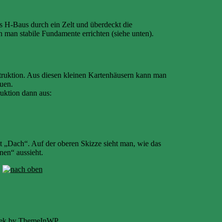
es H-Baus durch ein Zelt und überdeckt die
 man stabile Fundamente errichten (siehe unten).
truktion. Aus diesen kleinen Kartenhäusern kann man
uen.
ruktion dann aus:
t „Dach“. Auf der oberen Skizze sieht man, wie das
nen“ aussieht.
eek by
ThemeInWP