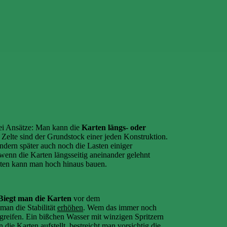
wei Ansätze: Man kann die
Karten längs- oder
e Zelte sind der Grundstock einer jeden Konstruktion.
ondern später auch noch die Lasten einiger
 wenn die Karten längsseitig aneinander gelehnt
ten kann man hoch hinaus bauen.
Biegt man die Karten
vor dem
 man die Stabilität
erhöhen
. Wem das immer noch
greifen. Ein bißchen Wasser mit winzigen Spritzern
die Karten aufstellt, bestreicht man vorsichtig die