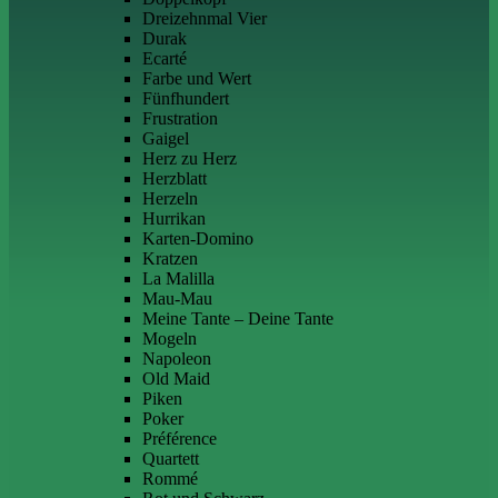
Dreizehnmal Vier
Durak
Ecarté
Farbe und Wert
Fünfhundert
Frustration
Gaigel
Herz zu Herz
Herzblatt
Herzeln
Hurrikan
Karten-Domino
Kratzen
La Malilla
Mau-Mau
Meine Tante – Deine Tante
Mogeln
Napoleon
Old Maid
Piken
Poker
Préférence
Quartett
Rommé