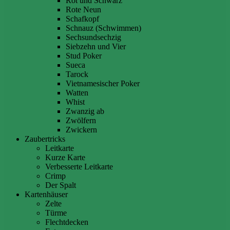
Rot und Schwarz
Rote Neun
Schafkopf
Schnauz (Schwimmen)
Sechsundsechzig
Siebzehn und Vier
Stud Poker
Sueca
Tarock
Vietnamesischer Poker
Watten
Whist
Zwanzig ab
Zwölfern
Zwickern
Zaubertricks
Leitkarte
Kurze Karte
Verbesserte Leitkarte
Crimp
Der Spalt
Kartenhäuser
Zelte
Türme
Flechtdecken