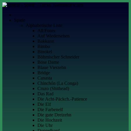
Skip
to
Kartenspiele.net
Alles über Kartenspiele
content
Spiele
Alphabetische Liste
All Fours
Auf Wiedersehen
Bakkarat
Bimbo
Binokel
Böhmischer Schneider
Böse Dame
Blaue Vierzehn
Bridge
Canasta
Chinchón (La Conga)
Cruzo (Shithead)
Das Rad
Die Acht-Päckch.-Patience
Die Elf
Die Farbenelf
Die gute Dreizehn
Die Hochzeit
Die Uhr
Doppelkopf