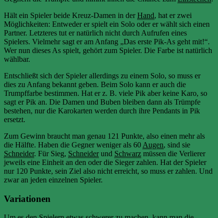
Hält ein Spieler beide Kreuz-Damen in der
Hand
, hat er zwei
Möglichkeiten: Entweder er spielt ein Solo oder er wählt sich einen
Partner. Letzteres tut er natürlich nicht durch Aufrufen eines
Spielers. Vielmehr sagt er am Anfang „Das erste Pik-As geht mit!“.
Wer nun dieses As spielt, gehört zum Spieler. Die Farbe ist natürlich
wählbar.
Entschließt sich der Spieler allerdings zu einem Solo, so muss er
dies zu Anfang bekannt geben. Beim Solo kann er auch die
Trumpffarbe bestimmen. Hat er z. B. viele Pik aber keine Karo, so
sagt er Pik an. Die Damen und Buben bleiben dann als Trümpfe
bestehen, nur die Karokarten werden durch ihre Pendants in Pik
ersetzt.
Zum Gewinn braucht man genau 121 Punkte, also einen mehr als
die Hälfte. Haben die Gegner weniger als 60
Augen
, sind sie
Schneider
. Für Sieg,
Schneider
und
Schwarz
müssen die Verlierer
jeweils eine Einheit an den oder die Sieger zahlen. Hat der Spieler
nur 120 Punkte, sein Ziel also nicht erreicht, so muss er zahlen. Und
zwar an jeden einzelnen Spieler.
Variationen
Um es den Spielern etwas schwerer zu machen, kann man die