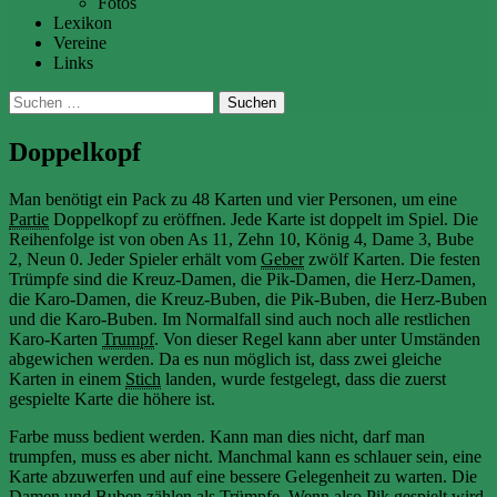
Fotos
Lexikon
Vereine
Links
Suchen
nach:
Doppelkopf
Man benötigt ein Pack zu 48 Karten und vier Personen, um eine
Partie
Doppelkopf zu eröffnen. Jede Karte ist doppelt im Spiel. Die
Reihenfolge ist von oben As 11, Zehn 10, König 4, Dame 3, Bube
2, Neun 0. Jeder Spieler erhält vom
Geber
zwölf Karten. Die festen
Trümpfe sind die Kreuz-Damen, die Pik-Damen, die Herz-Damen,
die Karo-Damen, die Kreuz-Buben, die Pik-Buben, die Herz-Buben
und die Karo-Buben. Im Normalfall sind auch noch alle restlichen
Karo-Karten
Trumpf
. Von dieser Regel kann aber unter Umständen
abgewichen werden. Da es nun möglich ist, dass zwei gleiche
Karten in einem
Stich
landen, wurde festgelegt, dass die zuerst
gespielte Karte die höhere ist.
Farbe muss bedient werden. Kann man dies nicht, darf man
trumpfen, muss es aber nicht. Manchmal kann es schlauer sein, eine
Karte abzuwerfen und auf eine bessere Gelegenheit zu warten. Die
Damen und Buben zählen als Trümpfe. Wenn also Pik gespielt wird