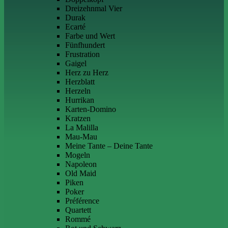
Dreizehnmal Vier
Durak
Ecarté
Farbe und Wert
Fünfhundert
Frustration
Gaigel
Herz zu Herz
Herzblatt
Herzeln
Hurrikan
Karten-Domino
Kratzen
La Malilla
Mau-Mau
Meine Tante – Deine Tante
Mogeln
Napoleon
Old Maid
Piken
Poker
Préférence
Quartett
Rommé