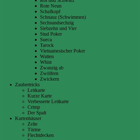
Rot und Schwarz
Rote Neun
Schafkopf
Schnauz (Schwimmen)
Sechsundsechzig
Siebzehn und Vier
Stud Poker
Sueca
Tarock
Vietnamesischer Poker
Watten
Whist
Zwanzig ab
Zwölfern
Zwickern
Zaubertricks
Leitkarte
Kurze Karte
Verbesserte Leitkarte
Crimp
Der Spalt
Kartenhäuser
Zelte
Türme
Flechtdecken