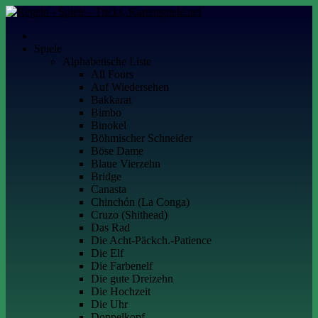
Skip
to
Kartenspiele.net
Alles über Kartenspiele
content
Spiele
Alphabetische Liste
All Fours
Auf Wiedersehen
Bakkarat
Bimbo
Binokel
Böhmischer Schneider
Böse Dame
Blaue Vierzehn
Bridge
Canasta
Chinchón (La Conga)
Cruzo (Shithead)
Das Rad
Die Acht-Päckch.-Patience
Die Elf
Die Farbenelf
Die gute Dreizehn
Die Hochzeit
Die Uhr
Doppelkopf