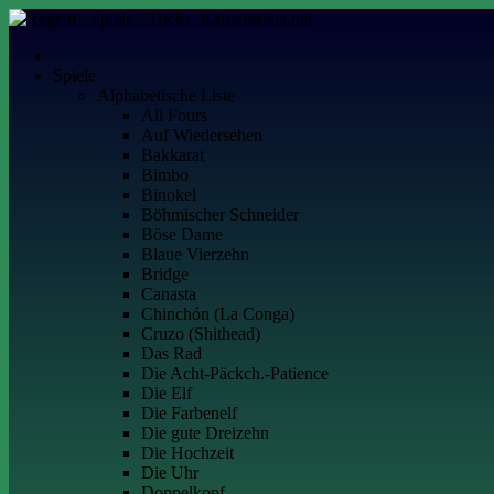
Skip
to
Kartenspiele.net
Alles über Kartenspiele
content
Spiele
Alphabetische Liste
All Fours
Auf Wiedersehen
Bakkarat
Bimbo
Binokel
Böhmischer Schneider
Böse Dame
Blaue Vierzehn
Bridge
Canasta
Chinchón (La Conga)
Cruzo (Shithead)
Das Rad
Die Acht-Päckch.-Patience
Die Elf
Die Farbenelf
Die gute Dreizehn
Die Hochzeit
Die Uhr
Doppelkopf