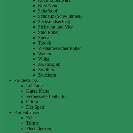
Rot und Schwarz
Rote Neun
Schafkopf
Schnauz (Schwimmen)
Sechsundsechzig
Siebzehn und Vier
Stud Poker
Sueca
Tarock
Vietnamesischer Poker
Watten
Whist
Zwanzig ab
Zwölfern
Zwickern
Zaubertricks
Leitkarte
Kurze Karte
Verbesserte Leitkarte
Crimp
Der Spalt
Kartenhäuser
Zelte
Türme
Flechtdecken