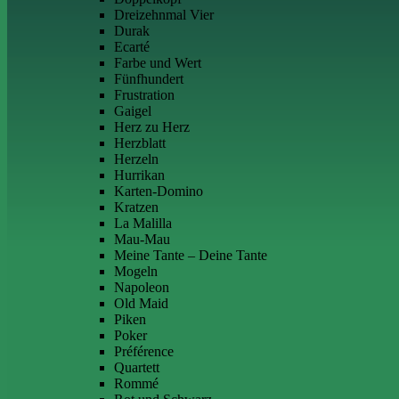
Dreizehnmal Vier
Durak
Ecarté
Farbe und Wert
Fünfhundert
Frustration
Gaigel
Herz zu Herz
Herzblatt
Herzeln
Hurrikan
Karten-Domino
Kratzen
La Malilla
Mau-Mau
Meine Tante – Deine Tante
Mogeln
Napoleon
Old Maid
Piken
Poker
Préférence
Quartett
Rommé