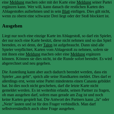
eine
Meldung
machen oder mit der Karte eine
Meldung
seiner Partei
ergänzen kann. Wer will, kann danach die restlichen Karten des
Ablagestoßes aufnehmen und in sein
Blatt
einfügen. Dies gilt nicht,
wenn zu oberst eine schwarze Drei liegt oder der Stoß blockiert ist.
Ausgehen
Liegt nur noch eine einzige Karte im Ablagestoß, so darf ein Spieler,
der nur noch eine Karte besitzt, diese nicht nehmen und so das Spiel
beenden, es sei denn, der
Talon
ist aufgebraucht. Dann sind alle
Spieler verpflichtet, Karten vom Ablagestoß zu nehmen, sofern sie
mit ihnen eine
Meldung
machen oder eine
Meldung
ergänzen
können. Können sie dies nicht, ist die Runde sofort beendet. Es wird
abgerechnet und neu gegeben.
Die Austeilung kann aber auch dadurch beendet werden, dass ein
Spieler „aus geht“, sprich alle seine Handkarten meldet. Dies darf er
allerdings erst, wenn seine Partei mindestens einen Canasta gebildet
hat. Ist dies noch nicht geschehen, darf die letzte Karte nicht
gemeldet werden. Es ist weiterhin erlaubt, seinen Partner zu fragen,
ob man ausgehen darf, sofern man gerade am Zug ist und noch
keine Karten gespielt hat. Die Antwort des Partners kann „Ja“ oder
„Nein“ lauten und ist für den Frager verbindlich. Man darf
selbstverständlich auch ohne Frage ausgehen.