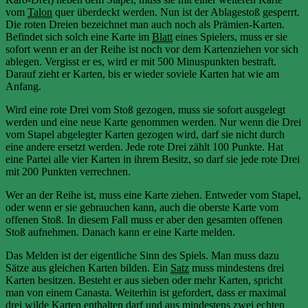
vom
Talon
quer überdeckt werden. Nun ist der Ablagestoß gesperrt.
Die roten Dreien bezeichnet man auch noch als Prämien-Karten.
Befindet sich solch eine Karte im
Blatt
eines Spielers, muss er sie
sofort wenn er an der Reihe ist noch vor dem Kartenziehen vor sich
ablegen. Vergisst er es, wird er mit 500 Minuspunkten bestraft.
Darauf zieht er Karten, bis er wieder soviele Karten hat wie am
Anfang.
Wird eine rote Drei vom Stoß gezogen, muss sie sofort ausgelegt
werden und eine neue Karte genommen werden. Nur wenn die Drei
vom Stapel abgelegter Karten gezogen wird, darf sie nicht durch
eine andere ersetzt werden. Jede rote Drei zählt 100 Punkte. Hat
eine Partei alle vier Karten in ihrem Besitz, so darf sie jede rote Drei
mit 200 Punkten verrechnen.
Wer an der Reihe ist, muss eine Karte ziehen. Entweder vom Stapel,
oder wenn er sie gebrauchen kann, auch die oberste Karte vom
offenen Stoß. In diesem Fall muss er aber den gesamten offenen
Stoß aufnehmen. Danach kann er eine Karte melden.
Das Melden ist der eigentliche Sinn des Spiels. Man muss dazu
Sätze aus gleichen Karten bilden. Ein
Satz
muss mindestens drei
Karten besitzen. Besteht er aus sieben oder mehr Karten, spricht
man von einem Canasta. Weiterhin ist gefordert, dass er maximal
drei wilde Karten enthalten darf und aus mindestens zwei echten