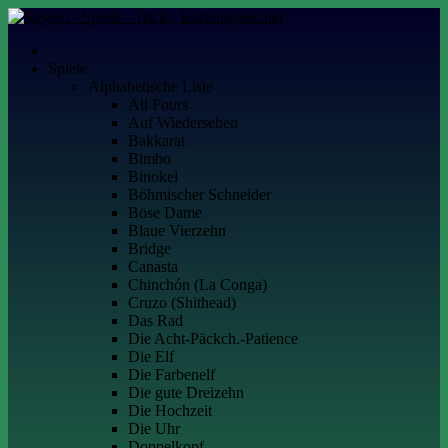
Skip
to
Kartenspiele.net
Alles über Kartenspiele
content
Spiele
Alphabetische Liste
All Fours
Auf Wiedersehen
Bakkarat
Bimbo
Binokel
Böhmischer Schneider
Böse Dame
Blaue Vierzehn
Bridge
Canasta
Chinchón (La Conga)
Cruzo (Shithead)
Das Rad
Die Acht-Päckch.-Patience
Die Elf
Die Farbenelf
Die gute Dreizehn
Die Hochzeit
Die Uhr
Doppelkopf