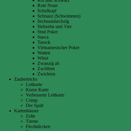
Rot und Schwarz
Rote Neun
Schafkopf
Schnauz (Schwimmen)
Sechsundsechzig
Siebzehn und Vier
Stud Poker
Sueca
Tarock
Vietnamesischer Poker
Watten
Whist
Zwanzig ab
Zwölfern
Zwickern
Zaubertricks
Leitkarte
Kurze Karte
Verbesserte Leitkarte
Crimp
Der Spalt
Kartenhäuser
Zelte
Türme
Flechtdecken