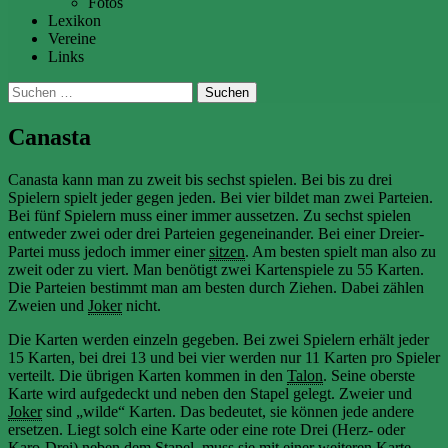
Fotos
Lexikon
Vereine
Links
Suchen
nach:
Canasta
Canasta kann man zu zweit bis sechst spielen. Bei bis zu drei
Spielern spielt jeder gegen jeden. Bei vier bildet man zwei Parteien.
Bei fünf Spielern muss einer immer aussetzen. Zu sechst spielen
entweder zwei oder drei Parteien gegeneinander. Bei einer Dreier-
Partei muss jedoch immer einer
sitzen
. Am besten spielt man also zu
zweit oder zu viert. Man benötigt zwei Kartenspiele zu 55 Karten.
Die Parteien bestimmt man am besten durch Ziehen. Dabei zählen
Zweien und
Joker
nicht.
Die Karten werden einzeln gegeben. Bei zwei Spielern erhält jeder
15 Karten, bei drei 13 und bei vier werden nur 11 Karten pro Spieler
verteilt. Die übrigen Karten kommen in den
Talon
. Seine oberste
Karte wird aufgedeckt und neben den Stapel gelegt. Zweier und
Joker
sind „wilde“ Karten. Das bedeutet, sie können jede andere
ersetzen. Liegt solch eine Karte oder eine rote Drei (Herz- oder
Karo-Drei) neben dem Stapel, muss sie mit einer weiteren Karte