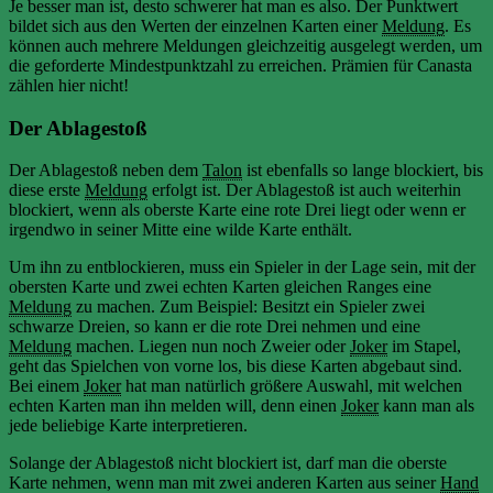
Je besser man ist, desto schwerer hat man es also. Der Punktwert
bildet sich aus den Werten der einzelnen Karten einer
Meldung
. Es
können auch mehrere Meldungen gleichzeitig ausgelegt werden, um
die geforderte Mindestpunktzahl zu erreichen. Prämien für Canasta
zählen hier nicht!
Der Ablagestoß
Der Ablagestoß neben dem
Talon
ist ebenfalls so lange blockiert, bis
diese erste
Meldung
erfolgt ist. Der Ablagestoß ist auch weiterhin
blockiert, wenn als oberste Karte eine rote Drei liegt oder wenn er
irgendwo in seiner Mitte eine wilde Karte enthält.
Um ihn zu entblockieren, muss ein Spieler in der Lage sein, mit der
obersten Karte und zwei echten Karten gleichen Ranges eine
Meldung
zu machen. Zum Beispiel: Besitzt ein Spieler zwei
schwarze Dreien, so kann er die rote Drei nehmen und eine
Meldung
machen. Liegen nun noch Zweier oder
Joker
im Stapel,
geht das Spielchen von vorne los, bis diese Karten abgebaut sind.
Bei einem
Joker
hat man natürlich größere Auswahl, mit welchen
echten Karten man ihn melden will, denn einen
Joker
kann man als
jede beliebige Karte interpretieren.
Solange der Ablagestoß nicht blockiert ist, darf man die oberste
Karte nehmen, wenn man mit zwei anderen Karten aus seiner
Hand