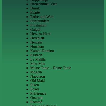
Dreizehnmal Vier
Durak
Ecarté
Farbe und Wert
Fünfhundert
Frustration
Gaigel
Herz zu Herz
Herzblatt
Herzeln
Hurrikan
Karten-Domino
Kratzen
La Malilla
Mau-Mau
Meine Tante – Deine Tante
Mogeln
Napoleon
Old Maid
Piken
Poker
Préférence
Quartett
Rommé