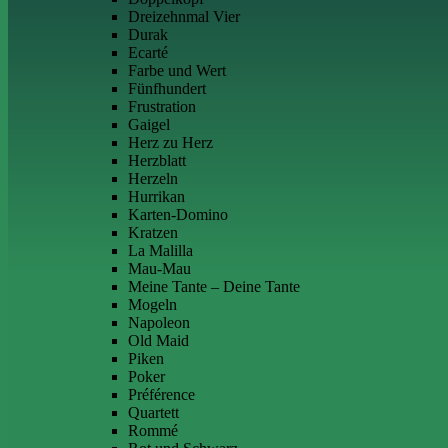
Dreizehnmal Vier
Durak
Ecarté
Farbe und Wert
Fünfhundert
Frustration
Gaigel
Herz zu Herz
Herzblatt
Herzeln
Hurrikan
Karten-Domino
Kratzen
La Malilla
Mau-Mau
Meine Tante – Deine Tante
Mogeln
Napoleon
Old Maid
Piken
Poker
Préférence
Quartett
Rommé