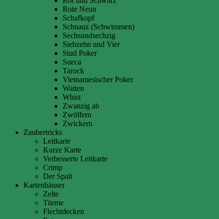
Rot und Schwarz
Rote Neun
Schafkopf
Schnauz (Schwimmen)
Sechsundsechzig
Siebzehn und Vier
Stud Poker
Sueca
Tarock
Vietnamesischer Poker
Watten
Whist
Zwanzig ab
Zwölfern
Zwickern
Zaubertricks
Leitkarte
Kurze Karte
Verbesserte Leitkarte
Crimp
Der Spalt
Kartenhäuser
Zelte
Türme
Flechtdecken