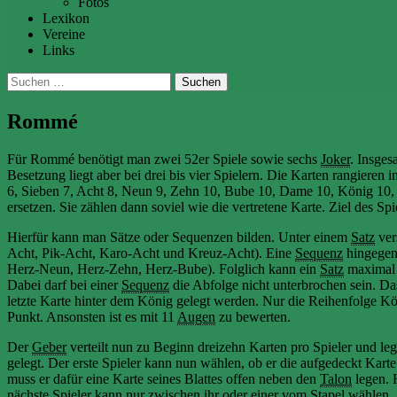
Fotos
Lexikon
Vereine
Links
Suchen
nach:
Rommé
Für Rommé benötigt man zwei 52er Spiele sowie sechs
Joker
. Insges
Besetzung liegt aber bei drei bis vier Spielern. Die Karten rangieren
6, Sieben 7, Acht 8, Neun 9, Zehn 10, Bube 10, Dame 10, König 10,
ersetzen. Sie zählen dann soviel wie die vertretene Karte. Ziel des Spi
Hierfür kann man Sätze oder Sequenzen bilden. Unter einem
Satz
ver
Acht, Pik-Acht, Karo-Acht und Kreuz-Acht). Eine
Sequenz
hingegen 
Herz-Neun, Herz-Zehn, Herz-Bube). Folglich kann ein
Satz
maximal 
Dabei darf bei einer
Sequenz
die Abfolge nicht unterbrochen sein. Da
letzte Karte hinter dem König gelegt werden. Nur die Reihenfolge Köni
Punkt. Ansonsten ist es mit 11
Augen
zu bewerten.
Der
Geber
verteilt nun zu Beginn dreizehn Karten pro Spieler und leg
gelegt. Der erste Spieler kann nun wählen, ob er die aufgedeckt Kar
muss er dafür eine Karte seines Blattes offen neben den
Talon
legen. 
nächste Spieler kann nur zwischen ihr oder einer vom Stapel wählen.