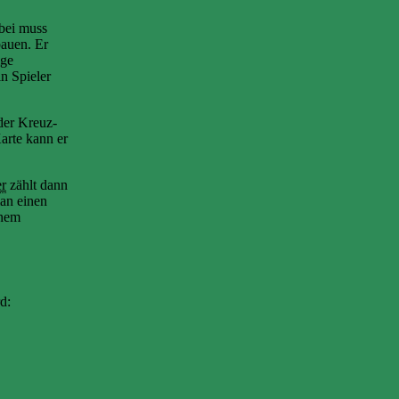
abei muss
bauen. Er
ige
n Spieler
der Kreuz-
arte kann er
er
zählt dann
man einen
inem
d: