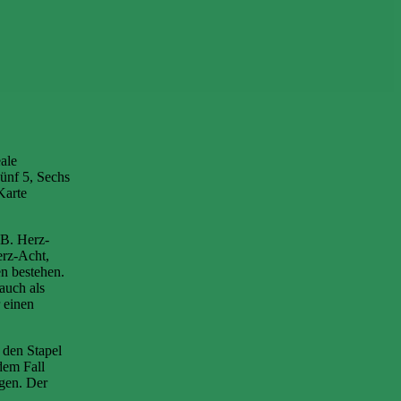
ale
Fünf 5, Sechs
Karte
.B. Herz-
erz-Acht,
n bestehen.
auch als
 einen
 den Stapel
dem Fall
egen. Der