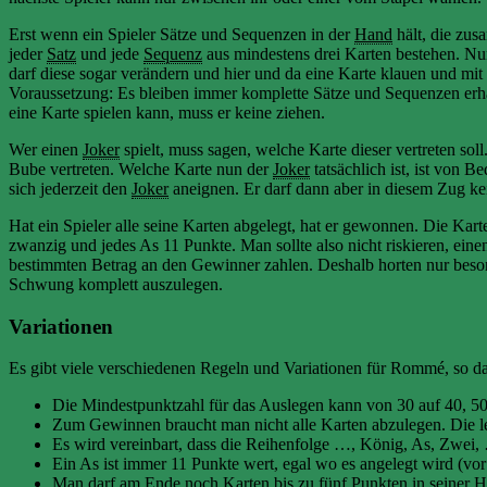
Erst wenn ein Spieler Sätze und Sequenzen in der
Hand
hält, die zus
jeder
Satz
und jede
Sequenz
aus mindestens drei Karten bestehen. Nun
darf diese sogar verändern und hier und da eine Karte klauen und mi
Voraussetzung: Es bleiben immer komplette Sätze und Sequenzen erh
eine Karte spielen kann, muss er keine ziehen.
Wer einen
Joker
spielt, muss sagen, welche Karte dieser vertreten soll
Bube vertreten. Welche Karte nun der
Joker
tatsächlich ist, ist von
sich jederzeit den
Joker
aneignen. Er darf dann aber in diesem Zug ke
Hat ein Spieler alle seine Karten abgelegt, hat er gewonnen. Die Kar
zwanzig und jedes As 11 Punkte. Man sollte also nicht riskieren, ein
bestimmten Betrag an den Gewinner zahlen. Deshalb horten nur beson
Schwung komplett auszulegen.
Variationen
Es gibt viele verschiedenen Regeln und Variationen für Rommé, so da
Die Mindestpunktzahl für das Auslegen kann von 30 auf 40, 50
Zum Gewinnen braucht man nicht alle Karten abzulegen. Die le
Es wird vereinbart, dass die Reihenfolge …, König, As, Zwei, …
Ein As ist immer 11 Punkte wert, egal wo es angelegt wird (v
Man darf am Ende noch Karten bis zu fünf Punkten in seiner
H