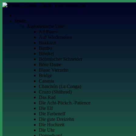
Skip
to
Kartenspiele.net
Alles über Kartenspiele
content
Spiele
Alphabetische Liste
All Fours
Auf Wiedersehen
Bakkarat
Bimbo
Binokel
Böhmischer Schneider
Böse Dame
Blaue Vierzehn
Bridge
Canasta
Chinchón (La Conga)
Cruzo (Shithead)
Das Rad
Die Acht-Päckch.-Patience
Die Elf
Die Farbenelf
Die gute Dreizehn
Die Hochzeit
Die Uhr
Doppelkopf