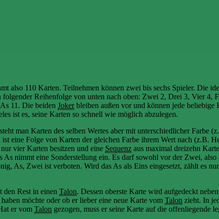
amt also 110 Karten. Teilnehmen können zwei bis sechs Spieler. Die ide
 in folgender Reihenfolge von unten nach oben: Zwei 2, Drei 3, Vier 4, 
 As 11. Die beiden
Joker
bleiben außen vor und können jede beliebige 
eles ist es, seine Karten so schnell wie möglich abzulegen.
steht man Karten des selben Wertes aber mit unterschiedlicher Farbe (z
ist eine Folge von Karten der gleichen Farbe ihrem Wert nach (z.B. H
nur vier Karten besitzen und eine
Sequenz
aus maximal dreizehn Karte
s As nimmt eine Sonderstellung ein. Es darf sowohl vor der Zwei, also 
g, As, Zwei ist verboten. Wird das As als Eins eingesetzt, zählt es nur
t den Rest in einen
Talon
. Dessen oberste Karte wird aufgedeckt neben
te haben möchte oder ob er lieber eine neue Karte vom
Talon
zieht. In je
Hat er vom
Talon
gezogen, muss er seine Karte auf die offenliegende l