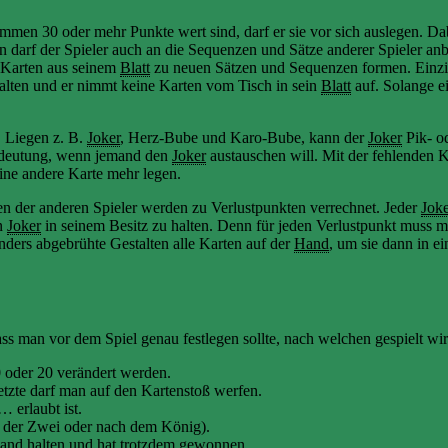
ammen 30 oder mehr Punkte wert sind, darf er sie vor sich auslegen. D
 darf der Spieler auch an die Sequenzen und Sätze anderer Spieler an
t Karten aus seinem
Blatt
zu neuen Sätzen und Sequenzen formen. Einz
alten und er nimmt keine Karten vom Tisch in sein
Blatt
auf. Solange ei
. Liegen z. B.
Joker
, Herz-Bube und Karo-Bube, kann der
Joker
Pik- o
 Bedeutung, wenn jemand den
Joker
austauschen will. Mit der fehlenden K
ine andere Karte mehr legen.
ten der anderen Spieler werden zu Verlustpunkten verrechnet. Jeder
Jok
en
Joker
in seinem Besitz zu halten. Denn für jeden Verlustpunkt muss 
ders abgebrühte Gestalten alle Karten auf der
Hand
, um sie dann in e
ss man vor dem Spiel genau festlegen sollte, nach welchen gespielt wir
 oder 20 verändert werden.
tzte darf man auf den Kartenstoß werfen.
 erlaubt ist.
or der Zwei oder nach dem König).
and
halten und hat trotzdem gewonnen.