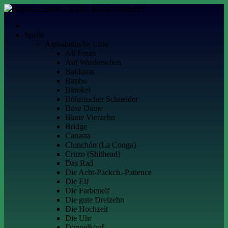
Skip
to
Kartenspiele.net
Alles über Kartenspiele
content
Spiele
Alphabetische Liste
All Fours
Auf Wiedersehen
Bakkarat
Bimbo
Binokel
Böhmischer Schneider
Böse Dame
Blaue Vierzehn
Bridge
Canasta
Chinchón (La Conga)
Cruzo (Shithead)
Das Rad
Die Acht-Päckch.-Patience
Die Elf
Die Farbenelf
Die gute Dreizehn
Die Hochzeit
Die Uhr
Doppelkopf