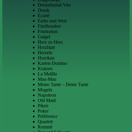
Dreizehnmal Vier
Durak
Ecarté
Farbe und Wert
Fünfhundert
Frustration
Gaigel
Herz zu Herz
Herzblatt
Herzeln
Hurrikan
Karten-Domino
Kratzen
La Malilla
Mau-Mau
Meine Tante – Deine Tante
Mogeln
Napoleon
Old Maid
Piken
Poker
Préférence
Quartett
Rommé