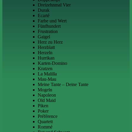
Dreizehnmal Vier
Durak
Ecarté
Farbe und Wert
Fünfhundert
Frustration
Gaigel
Herz zu Herz
Herzblatt
Herzeln
Hurrikan
Karten-Domino
Kratzen
La Malilla
Mau-Mau
Meine Tante – Deine Tante
Mogeln
Napoleon
Old Maid
Piken
Poker
Préférence
Quartett
Rommé