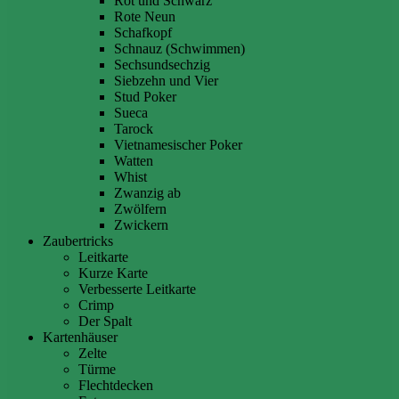
Rot und Schwarz
Rote Neun
Schafkopf
Schnauz (Schwimmen)
Sechsundsechzig
Siebzehn und Vier
Stud Poker
Sueca
Tarock
Vietnamesischer Poker
Watten
Whist
Zwanzig ab
Zwölfern
Zwickern
Zaubertricks
Leitkarte
Kurze Karte
Verbesserte Leitkarte
Crimp
Der Spalt
Kartenhäuser
Zelte
Türme
Flechtdecken