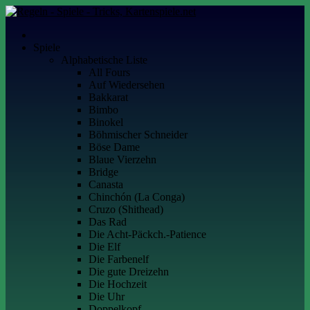
Skip
to
Kartenspiele.net
Alles über Kartenspiele
content
Spiele
Alphabetische Liste
All Fours
Auf Wiedersehen
Bakkarat
Bimbo
Binokel
Böhmischer Schneider
Böse Dame
Blaue Vierzehn
Bridge
Canasta
Chinchón (La Conga)
Cruzo (Shithead)
Das Rad
Die Acht-Päckch.-Patience
Die Elf
Die Farbenelf
Die gute Dreizehn
Die Hochzeit
Die Uhr
Doppelkopf