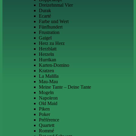
Dreizehnmal Vier
Durak
Ecarté
Farbe und Wert
Fünfhundert
Frustration
Gaigel
Herz zu Herz
Herzblatt
Herzeln
Hurrikan
Karten-Domino
Kratzen
La Malilla
Mau-Mau
Meine Tante – Deine Tante
Mogeln
Napoleon
Old Maid
Piken
Poker
Préférence
Quartett
Rommé