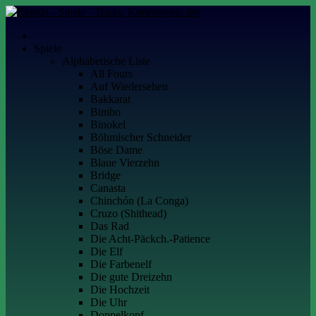
Skip
to
Kartenspiele.net
Alles über Kartenspiele
content
Spiele
Alphabetische Liste
All Fours
Auf Wiedersehen
Bakkarat
Bimbo
Binokel
Böhmischer Schneider
Böse Dame
Blaue Vierzehn
Bridge
Canasta
Chinchón (La Conga)
Cruzo (Shithead)
Das Rad
Die Acht-Päckch.-Patience
Die Elf
Die Farbenelf
Die gute Dreizehn
Die Hochzeit
Die Uhr
Doppelkopf