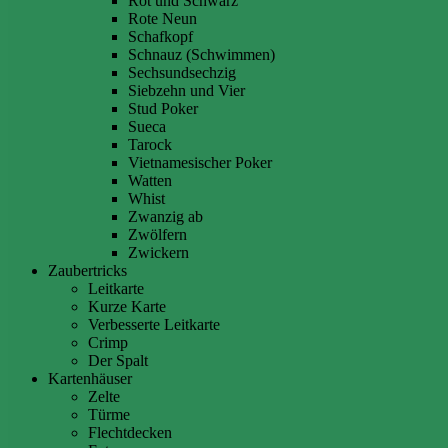
Rot und Schwarz
Rote Neun
Schafkopf
Schnauz (Schwimmen)
Sechsundsechzig
Siebzehn und Vier
Stud Poker
Sueca
Tarock
Vietnamesischer Poker
Watten
Whist
Zwanzig ab
Zwölfern
Zwickern
Zaubertricks
Leitkarte
Kurze Karte
Verbesserte Leitkarte
Crimp
Der Spalt
Kartenhäuser
Zelte
Türme
Flechtdecken