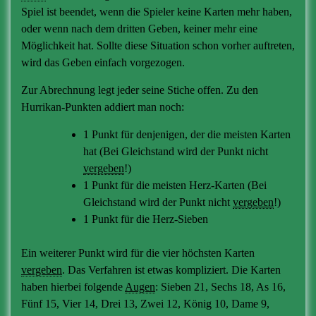
Spiel ist beendet, wenn die Spieler keine Karten mehr haben,
oder wenn nach dem dritten Geben, keiner mehr eine
Möglichkeit hat. Sollte diese Situation schon vorher auftreten,
wird das Geben einfach vorgezogen.
Zur Abrechnung legt jeder seine Stiche offen. Zu den
Hurrikan-Punkten addiert man noch:
1 Punkt für denjenigen, der die meisten Karten
hat (Bei Gleichstand wird der Punkt nicht
vergeben
!)
1 Punkt für die meisten Herz-Karten (Bei
Gleichstand wird der Punkt nicht
vergeben
!)
1 Punkt für die Herz-Sieben
Ein weiterer Punkt wird für die vier höchsten Karten
vergeben
. Das Verfahren ist etwas kompliziert. Die Karten
haben hierbei folgende
Augen
: Sieben 21, Sechs 18, As 16,
Fünf 15, Vier 14, Drei 13, Zwei 12, König 10, Dame 9,