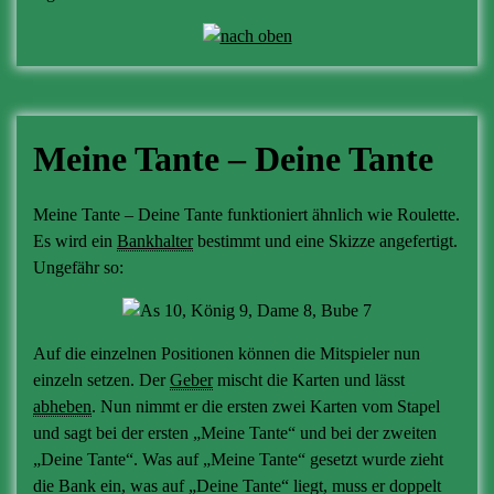
Meine Tante – Deine Tante
Meine Tante – Deine Tante funktioniert ähnlich wie Roulette.
Es wird ein
Bankhalter
bestimmt und eine Skizze angefertigt.
Ungefähr so:
Auf die einzelnen Positionen können die Mitspieler nun
einzeln setzen. Der
Geber
mischt die Karten und lässt
abheben
. Nun nimmt er die ersten zwei Karten vom Stapel
und sagt bei der ersten „Meine Tante“ und bei der zweiten
„Deine Tante“. Was auf „Meine Tante“ gesetzt wurde zieht
die Bank ein, was auf „Deine Tante“ liegt, muss er doppelt