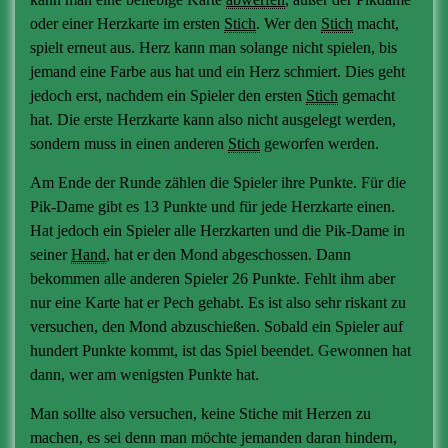
oder einer Herzkarte im ersten
Stich
. Wer den
Stich
macht,
spielt erneut aus. Herz kann man solange nicht spielen, bis
jemand eine Farbe aus hat und ein Herz schmiert. Dies geht
jedoch erst, nachdem ein Spieler den ersten
Stich
gemacht
hat. Die erste Herzkarte kann also nicht ausgelegt werden,
sondern muss in einen anderen
Stich
geworfen werden.
Am Ende der Runde zählen die Spieler ihre Punkte. Für die
Pik-Dame gibt es 13 Punkte und für jede Herzkarte einen.
Hat jedoch ein Spieler alle Herzkarten und die Pik-Dame in
seiner
Hand
, hat er den Mond abgeschossen. Dann
bekommen alle anderen Spieler 26 Punkte. Fehlt ihm aber
nur eine Karte hat er Pech gehabt. Es ist also sehr riskant zu
versuchen, den Mond abzuschießen. Sobald ein Spieler auf
hundert Punkte kommt, ist das Spiel beendet. Gewonnen hat
dann, wer am wenigsten Punkte hat.
Man sollte also versuchen, keine Stiche mit Herzen zu
machen, es sei denn man möchte jemanden daran hindern,