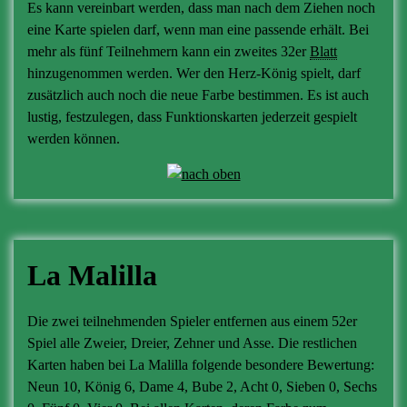
Es kann vereinbart werden, dass man nach dem Ziehen noch
eine Karte spielen darf, wenn man eine passende erhält. Bei
mehr als fünf Teilnehmern kann ein zweites 32er
Blatt
hinzugenommen werden. Wer den Herz-König spielt, darf
zusätzlich auch noch die neue Farbe bestimmen. Es ist auch
lustig, festzulegen, dass Funktionskarten jederzeit gespielt
werden können.
La Malilla
Die zwei teilnehmenden Spieler entfernen aus einem 52er
Spiel alle Zweier, Dreier, Zehner und Asse. Die restlichen
Karten haben bei La Malilla folgende besondere Bewertung:
Neun 10, König 6, Dame 4, Bube 2, Acht 0, Sieben 0, Sechs