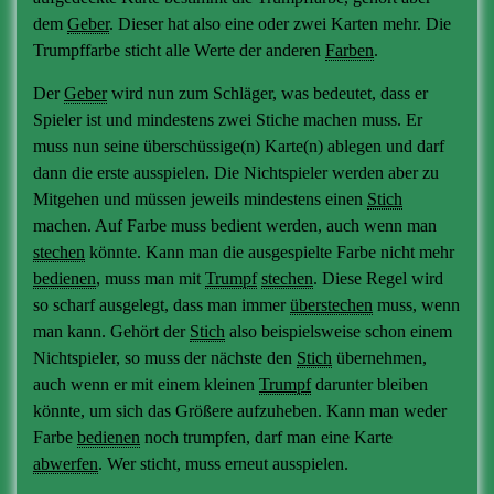
dem
Geber
. Dieser hat also eine oder zwei Karten mehr. Die
Trumpffarbe sticht alle Werte der anderen
Farben
.
Der
Geber
wird nun zum Schläger, was bedeutet, dass er
Spieler ist und mindestens zwei Stiche machen muss. Er
muss nun seine überschüssige(n) Karte(n) ablegen und darf
dann die erste ausspielen. Die Nichtspieler werden aber zu
Mitgehen und müssen jeweils mindestens einen
Stich
machen. Auf Farbe muss bedient werden, auch wenn man
stechen
könnte. Kann man die ausgespielte Farbe nicht mehr
bedienen
, muss man mit
Trumpf
stechen
. Diese Regel wird
so scharf ausgelegt, dass man immer
überstechen
muss, wenn
man kann. Gehört der
Stich
also beispielsweise schon einem
Nichtspieler, so muss der nächste den
Stich
übernehmen,
auch wenn er mit einem kleinen
Trumpf
darunter bleiben
könnte, um sich das Größere aufzuheben. Kann man weder
Farbe
bedienen
noch trumpfen, darf man eine Karte
abwerfen
. Wer sticht, muss erneut ausspielen.