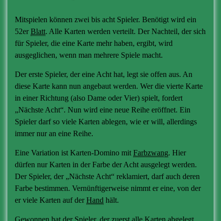
Mitspielen können zwei bis acht Spieler. Benötigt wird ein
52er
Blatt
. Alle Karten werden verteilt. Der Nachteil, der sich
für Spieler, die eine Karte mehr haben, ergibt, wird
ausgeglichen, wenn man mehrere Spiele macht.
Der erste Spieler, der eine Acht hat, legt sie offen aus. An
diese Karte kann nun angebaut werden. Wer die vierte Karte
in einer Richtung (also Dame oder Vier) spielt, fordert
„Nächste Acht“. Nun wird eine neue Reihe eröffnet. Ein
Spieler darf so viele Karten ablegen, wie er will, allerdings
immer nur an eine Reihe.
Eine Variation ist Karten-Domino mit
Farbzwang
. Hier
dürfen nur Karten in der Farbe der Acht ausgelegt werden.
Der Spieler, der „Nächste Acht“ reklamiert, darf auch deren
Farbe bestimmen. Vernünftigerweise nimmt er eine, von der
er viele Karten auf der
Hand
hält.
Gewonnen hat der Spieler, der zuerst alle Karten abgelegt