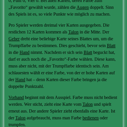
0, Fünf 0, Vier 0. Bei allen Karten, deren Farbe zum
„Favorito“ gewählt wurde, zählen die
Augen
doppelt. Sinn
des Spiels ist es, so viele Punkte wie möglich zu machen.
Pro Spieler werden dreimal vier Karten ausgegeben. Die
restlichen 12 Karten kommen als
Talon
in die Mitte. Der
Geber
dreht eine beliebige Karte seines Blattes um, um die
Trumpffarbe zu bestimmen. Dies geschieht, bevor sein
Blatt
in die
Hand
nimmt. Nachdem er sich sein
Blatt
beguckt hat,
darf er auch noch die „Favorito“-Farbe wählen. Diese kann,
muss aber nicht, mit der Trumpffarbe identisch sein. Am
schlauesten wählt er eine Farbe, von der er hohe Karten auf
der
Hand
hat – denn Karten dieser Farbe bringen ja die
doppelte Punktzahl.
Vorhand
beginnt mit dem Ausspiel. Farbe muss nicht bedient
werden. Wer sticht, zieht eine Karte vom
Talon
und spielt
erneut aus. Der andere Spieler zieht ebenfalls eine Karte. Ist
der
Talon
aufgebraucht, muss man Farbe
bedienen
oder
trumpfen.