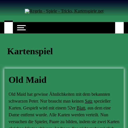
Skip
to
content
Kartenspiele.net
Alles über Kartenspiele
Kartenspiel
Old Maid
Old Maid hat gewisse Ähnlichkeiten mit dem bekannten
schwarzen Peter. Nur braucht man keinen
Satz
spezieller
Karten. Gespielt wird mit einem 52er
Blatt
, aus dem eine
Dame entfernt wurde. Alle Karten werden verteilt. Nun
versuchen die Spieler, Paare zu bilden, indem sie zwei Karten