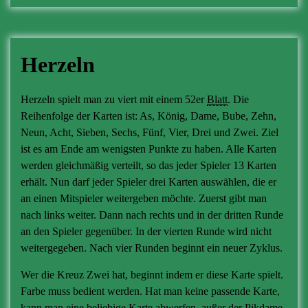
Herzeln
Herzeln spielt man zu viert mit einem 52er
Blatt
. Die
Reihenfolge der Karten ist: As, König, Dame, Bube, Zehn,
Neun, Acht, Sieben, Sechs, Fünf, Vier, Drei und Zwei. Ziel
ist es am Ende am wenigsten Punkte zu haben. Alle Karten
werden gleichmäßig verteilt, so das jeder Spieler 13 Karten
erhält. Nun darf jeder Spieler drei Karten auswählen, die er
an einen Mitspieler weitergeben möchte. Zuerst gibt man
nach links weiter. Dann nach rechts und in der dritten Runde
an den Spieler gegenüber. In der vierten Runde wird nicht
weitergegeben. Nach vier Runden beginnt ein neuer Zyklus.
Wer die Kreuz Zwei hat, beginnt indem er diese Karte spielt.
Farbe muss bedient werden. Hat man keine passende Karte,
kann man eine beliebige Karte
abwerfen
, außer der Pikdame