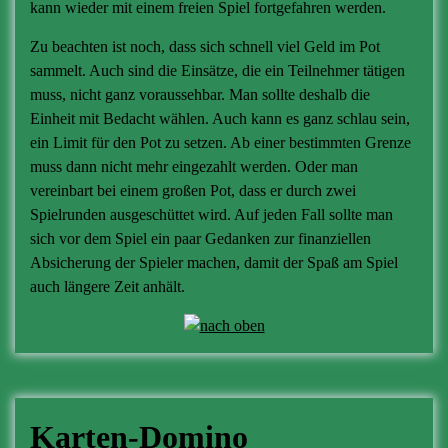
kann wieder mit einem freien Spiel fortgefahren werden.
Zu beachten ist noch, dass sich schnell viel Geld im Pot
sammelt. Auch sind die Einsätze, die ein Teilnehmer tätigen
muss, nicht ganz voraussehbar. Man sollte deshalb die
Einheit mit Bedacht wählen. Auch kann es ganz schlau sein,
ein Limit für den Pot zu setzen. Ab einer bestimmten Grenze
muss dann nicht mehr eingezahlt werden. Oder man
vereinbart bei einem großen Pot, dass er durch zwei
Spielrunden ausgeschüttet wird. Auf jeden Fall sollte man
sich vor dem Spiel ein paar Gedanken zur finanziellen
Absicherung der Spieler machen, damit der Spaß am Spiel
auch längere Zeit anhält.
Karten-Domino