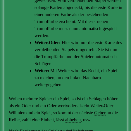
gewechselt. Vom verbleibenden Stapel werden
solange Karten abgedeckt, bis die erste Karte in
einer anderen Farbe als der bestehenden
Trumpffarbe erscheint. Mit dieser neuen
Trumpffarbe muss dann automatisch gespielt
werden.
Weiter-Oder:
Hier wird nur die erste Karte des
verbleibenden Stapels umgedreht. Sie ist nun
die Trumpffarbe und der Spieler automatisch
Schläger.
Weiter:
Mit Weiter wird das Recht, ein Spiel
zu machen, an den linken Nachbarn
weitergegeben.
Wollen mehrere Spieler ein Spiel, so ist ein Schlagen höher
als ein Oder und ein Oder wertvoller als ein Weiter-Oder.
Will niemand ein Spiel, so kommt der nächste
Geber
an die
Reihe, zahlt eine Einheit, lässt
abheben
, usw.