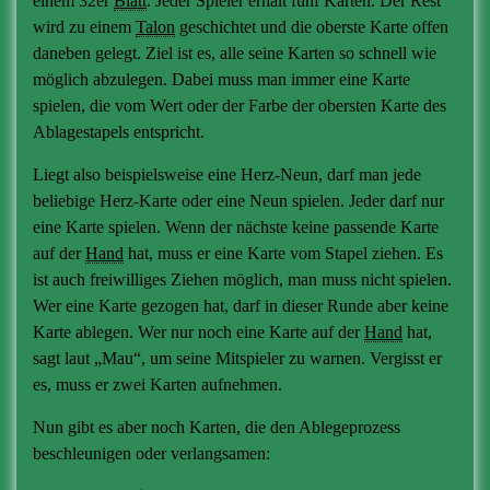
einem 32er
Blatt
. Jeder Spieler erhält fünf Karten. Der Rest
wird zu einem
Talon
geschichtet und die oberste Karte offen
daneben gelegt. Ziel ist es, alle seine Karten so schnell wie
möglich abzulegen. Dabei muss man immer eine Karte
spielen, die vom Wert oder der Farbe der obersten Karte des
Ablagestapels entspricht.
Liegt also beispielsweise eine Herz-Neun, darf man jede
beliebige Herz-Karte oder eine Neun spielen. Jeder darf nur
eine Karte spielen. Wenn der nächste keine passende Karte
auf der
Hand
hat, muss er eine Karte vom Stapel ziehen. Es
ist auch freiwilliges Ziehen möglich, man muss nicht spielen.
Wer eine Karte gezogen hat, darf in dieser Runde aber keine
Karte ablegen. Wer nur noch eine Karte auf der
Hand
hat,
sagt laut „Mau“, um seine Mitspieler zu warnen. Vergisst er
es, muss er zwei Karten aufnehmen.
Nun gibt es aber noch Karten, die den Ablegeprozess
beschleunigen oder verlangsamen: