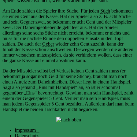
Spieler wissen also nicht, welche Karten im Spiel sind.
Am Ende zählen die Spieler ihre Stiche. Für jeden
Stich
bekommen
sie einen Cent aus der Kasse. Hat der Spieler also z. B. acht Stiche
und sein Gegner zwei, so bekommt er acht Cent und der Mitspieler
zwei. Der Daheimgebliebende geht leer aus. Hat der Spieler
allerdings seine sechs Stiche nicht erreicht, bekommt er nichts und
muss für die nächste Runde den doppelten Einsatz in den Topf
zahlen. Da auch der
Geber
wieder zehn Cent zuzahlt, kann der
Inhalt der Kasse schon anschwellen. Deswegen werden die anderen
immer versuchen mitzuspielen, da sie verhindern wollen, dass einer
die ganze Kasse auf einmal absahnen kann.
Da der Mitspieler selbst bei Verlust keinen Cent zahlen muss (er
bekommt ja sogar noch Geld für seine Stiche), braucht man noch
einen Anreiz zum Daheimbleiben. Dieser liegt in einem Handspiel.
Sagt also jemand „Eins mit Handspiel“ an, so ist er schonmal
gegenüber „Eins“ bevorrechtigt. Gewinnt man sein Handspiel, zahlt
einem der Gegenspieler 5 Cent. Verliert man sein Handspiel, muss
man jedem Gegenspieler 5 Cent bezahlen. Außerdem darf man beim
Handspiel die beiden Tischkarten nicht begucken.
Impressum
Datenschutz