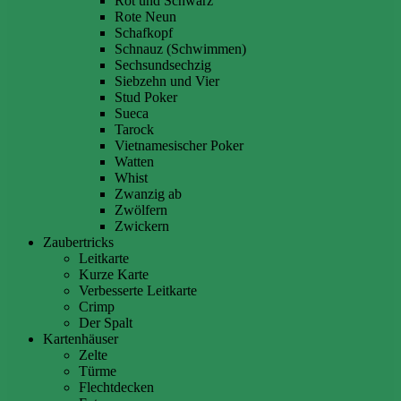
Rot und Schwarz
Rote Neun
Schafkopf
Schnauz (Schwimmen)
Sechsundsechzig
Siebzehn und Vier
Stud Poker
Sueca
Tarock
Vietnamesischer Poker
Watten
Whist
Zwanzig ab
Zwölfern
Zwickern
Zaubertricks
Leitkarte
Kurze Karte
Verbesserte Leitkarte
Crimp
Der Spalt
Kartenhäuser
Zelte
Türme
Flechtdecken