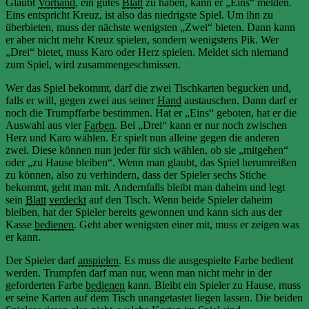
Glaubt
Vorhand
, ein gutes
Blatt
zu haben, kann er „Eins“ melden.
Eins entspricht Kreuz, ist also das niedrigste Spiel. Um ihn zu
überbieten, muss der nächste wenigsten „Zwei“ bieten. Dann kann
er aber nicht mehr Kreuz spielen, sondern wenigstens Pik. Wer
„Drei“ bietet, muss Karo oder Herz spielen. Meldet sich niemand
zum Spiel, wird zusammengeschmissen.
Wer das Spiel bekommt, darf die zwei Tischkarten begucken und,
falls er will, gegen zwei aus seiner
Hand
austauschen. Dann darf er
noch die Trumpffarbe bestimmen. Hat er „Eins“ geboten, hat er die
Auswahl aus vier
Farben
. Bei „Drei“ kann er nur noch zwischen
Herz und Karo wählen. Er spielt nun alleine gegen die anderen
zwei. Diese können nun jeder für sich wählen, ob sie „mitgehen“
oder „zu Hause bleiben“. Wenn man glaubt, das Spiel herumreißen
zu können, also zu verhindern, dass der Spieler sechs Stiche
bekommt, geht man mit. Andernfalls bleibt man daheim und legt
sein
Blatt
verdeckt
auf den Tisch. Wenn beide Spieler daheim
bleiben, hat der Spieler bereits gewonnen und kann sich aus der
Kasse
bedienen
. Geht aber wenigsten einer mit, muss er zeigen was
er kann.
Der Spieler darf
anspielen
. Es muss die ausgespielte Farbe bedient
werden. Trumpfen darf man nur, wenn man nicht mehr in der
geforderten Farbe
bedienen
kann. Bleibt ein Spieler zu Hause, muss
er seine Karten auf dem Tisch unangetastet liegen lassen. Die beiden