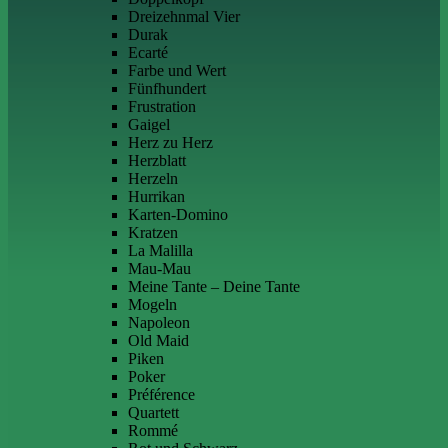
Dreizehnmal Vier
Durak
Ecarté
Farbe und Wert
Fünfhundert
Frustration
Gaigel
Herz zu Herz
Herzblatt
Herzeln
Hurrikan
Karten-Domino
Kratzen
La Malilla
Mau-Mau
Meine Tante – Deine Tante
Mogeln
Napoleon
Old Maid
Piken
Poker
Préférence
Quartett
Rommé