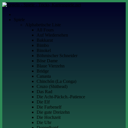
Skip
to
Kartenspiele.net
Alles über Kartenspiele
content
Spiele
Alphabetische Liste
All Fours
Auf Wiedersehen
Bakkarat
Bimbo
Binokel
Böhmischer Schneider
Böse Dame
Blaue Vierzehn
Bridge
Canasta
Chinchón (La Conga)
Cruzo (Shithead)
Das Rad
Die Acht-Päckch.-Patience
Die Elf
Die Farbenelf
Die gute Dreizehn
Die Hochzeit
Die Uhr
Doppelkopf